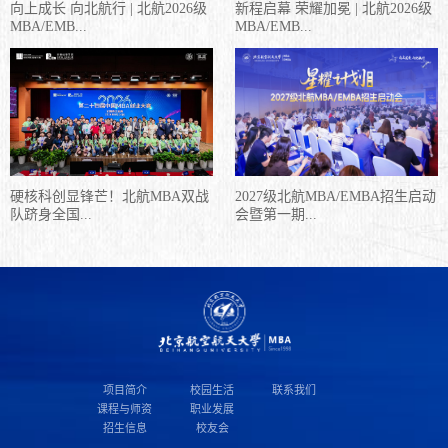
向上成长 向北航行 | 北航2026级
新程启幕 荣耀加冕 | 北航2026级
MBA/EMB...
MBA/EMB...
硬核科创显锋芒！北航MBA双战
2027级北航MBA/EMBA招生启动
队跻身全国...
会暨第一期...
项目简介
校园生活
联系我们
课程与师资
职业发展
招生信息
校友会