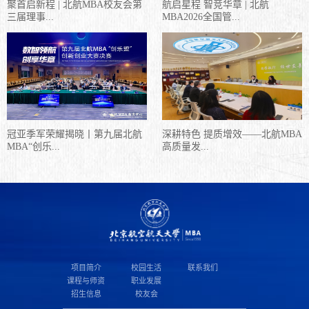
聚首启新程 | 北航MBA校友会第
航启星程 智竞华章 | 北航
三届理事...
MBA2026全国管...
冠亚季军荣耀揭晓丨第九届北航
深耕特色 提质增效——北航MBA
MBA“创乐...
高质量发...
项目简介
校园生活
联系我们
课程与师资
职业发展
招生信息
校友会