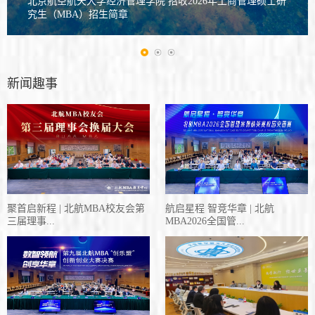
北京航空航天大学经济管理学院 招收2026年工商管理硕士研
究生（MBA）招生简章
新闻趣事
聚首启新程 | 北航MBA校友会第
航启星程 智竞华章 | 北航
三届理事...
MBA2026全国管...