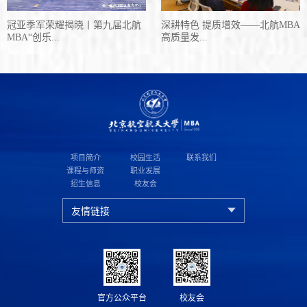
冠亚季军荣耀揭晓丨第九届北航
深耕特色 提质增效——北航MBA
MBA“创乐...
高质量发...
项目简介
校园生活
联系我们
课程与师资
职业发展
招生信息
校友会
官方公众平台
校友会