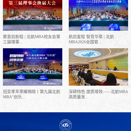
聚首启新程 | 北航MBA校友会第
航启星程 智竞华章 | 北航
三届理事...
MBA2026全国管...
冠亚季军荣耀揭晓丨第九届北航
深耕特色 提质增效——北航MBA
MBA“创乐...
高质量发...